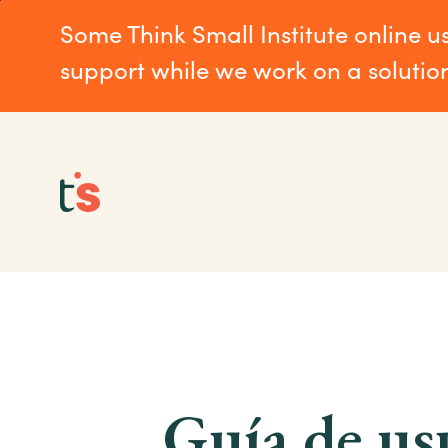
Skip
Skip
Some Think Small Institute online u
to
to
main
Footer
support while we work on a solutio
content
Guía de us