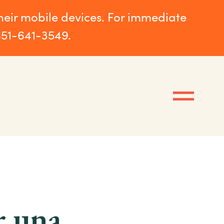
their mobile devices. For immediate
651-641-3549.
r una