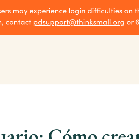
sers may experience login difficulties on 
n, contact
pdsupport@thinksmall.org
or 
uario: Cómo crea